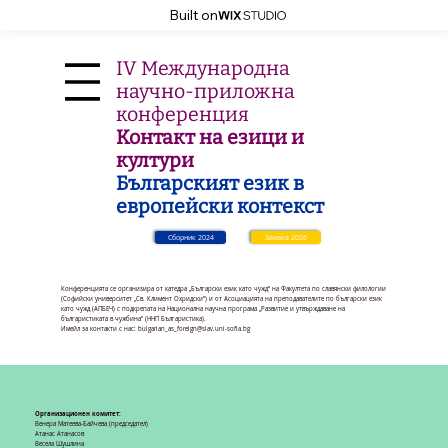
Built on
IV Международна
научно-приложна
конференция
Контакт на езици и
култури
Българският език в
европейски контекст
Сборник 2024
Заявка 2026
Конференцията се организира от
катедра „Български език като чужд“
на Факултета по славянски филологии
(Софийски университет „Св. Климент Охридски“) и от
Асоциацията на преподавателите по български език
като чужд
(АПБЕЧ) с подкрепата на Национална научна програма „
Развитие и утвърждаване на
българистиката в чужбина
“ (ННП Българистика).
Имейл за контакти с нас:
bulgarian_as_foreign@slav.uni-sofia.bg
Организационен комитет:
Венера Матеева-Байчева (председател)
Атанас Атанасов
Весела Шушлина